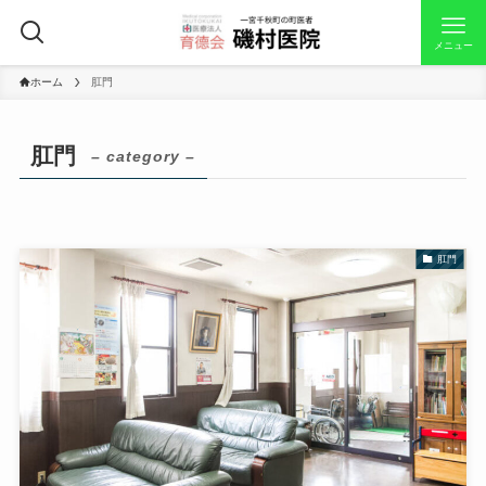
メニュー
ホーム
肛門
肛門
– category –
肛門